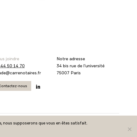
us joindre
Notre adresse
 44 50 14 70
34 bis rue de l’université
ude@carrenotaires.fr
75007 Paris
Contactez-nous
ntions légales
Tarifs
ite, nous supposerons que vous en êtes satisfait.