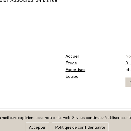
E ET ASSOCIES, 34 bis rue
Accueil
No
Étude
01
Expertises
et
Équipe
Politique de confidentialité
Me
 meilleure expérience sur notre site web. Si vous continuez à utiliser ce s
Accepter
Politique de confidentialité